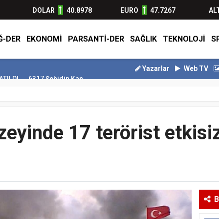
DOLAR
40.8978
EURO
47.7267
AL
Ğ-DER
EKONOMİ
PARSANTİ-DER
SAĞLIK
TEKNOLOJİ
S
Yazarlar
Web TV
 Şehidin Kanıyla Yazılan Destan
Motorine 2 lira 44 kuruş indirim g
eyinde 17 terörist etkisiz
B