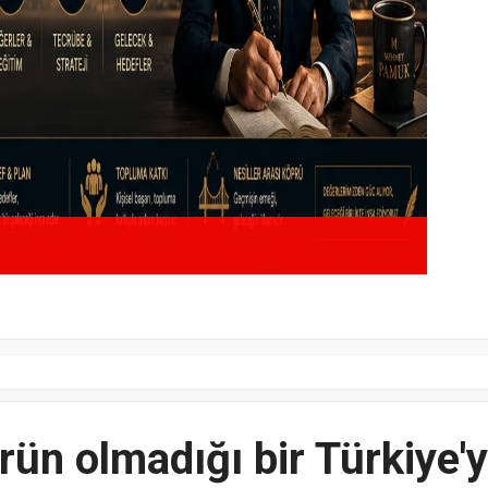
 Birliği'nden Parsanti Derneği'ne
Türk
İçin
rün olmadığı bir Türkiye'y