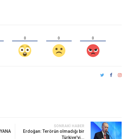
0
0
0
SONRAKI HABER
 YANA
Erdoğan: Terörün olmadığı bir
Türkiye'yi...