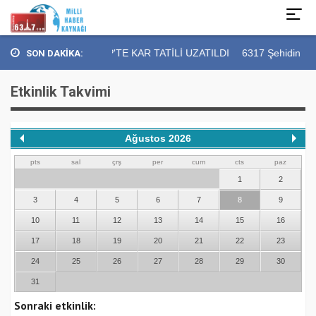
GAZİANTEP'TE KAR TATİLİ UZATILDI
6317 Şehidin Kan
SON DAKİKA:
Etkinlik Takvimi
Ağustos 2026
pts
sal
çrş
per
cum
cts
paz
1
2
3
4
5
6
7
8
9
10
11
12
13
14
15
16
17
18
19
20
21
22
23
24
25
26
27
28
29
30
31
Sonraki etkinlik: