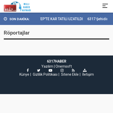
GAZİANTEP'TE KAR TATİLİ UZATILDI
6317 Şehidin Ka
SON DAKİKA:
Röportajlar
6317HABER
Yazılım |
Onemsoft
Künye
Gizlilik Politikası
Sitene Ekle
İletişim