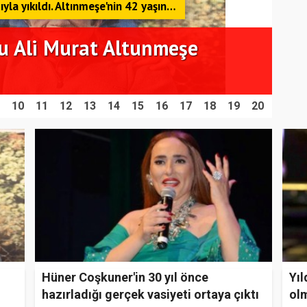
10
11
12
13
14
15
16
17
18
19
20
Hüner Coşkuner'in 30 yıl önce
Yıl
hazırladığı gerçek vasiyeti ortaya çıktı
olm