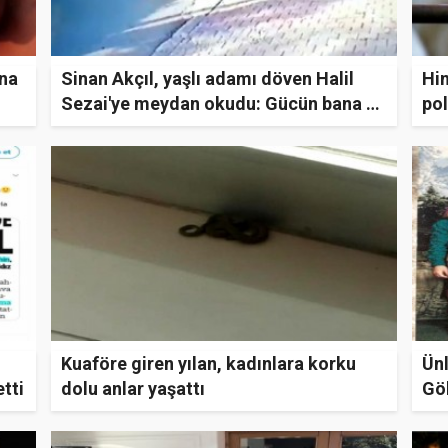
una
Sinan Akçıl, yaşlı adamı döven Halil
Hi
Sezai'ye meydan okudu: Gücün bana da
pol
yeter mi?
alı
Kuaföre giren yılan, kadınlara korku
Ünl
tti
dolu anlar yaşattı
Gök
pay