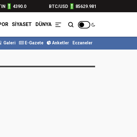
TIN
4390.0
BTC/USD
85629.981
POR
SİYASET
DÜNYA
Galeri
E-Gazete
Anketler
Eczaneler
m geliyor
Gaziantep’in Direniş Ruhu ve Cumhuriyet’in 10...
SİNAN 
dız Tilbe, aşı ve HES kodu başta o
Firmalar
İlanlar
e karşı çıktı: Devlet dahi yaptıram