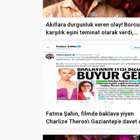
Akıllara durgunluk veren olay! Borc
karşılık eşini teminat olarak verdi,
borcunu ödedi eşi geri gelmedi
Fatma Şahin, filmde baklava yiyen
Charlize Theron'ı Gaziantep'e davet e