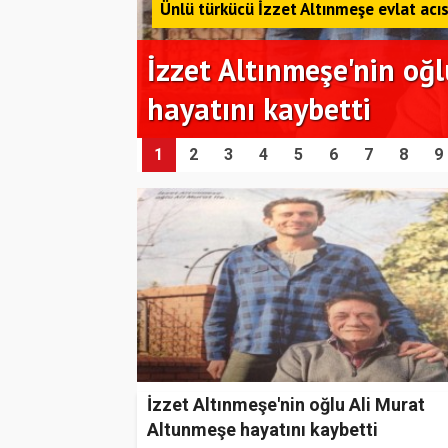
eşe
1
2
3
4
5
6
7
8
9
İzzet Altınmeşe'nin oğlu Ali Murat
Altunmeşe hayatını kaybetti