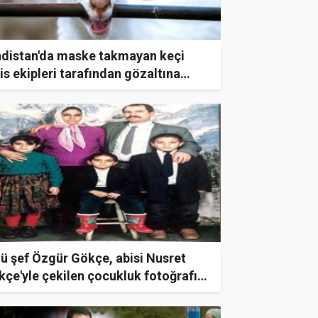
ndistan'da maske takmayan keçi
is ekipleri tarafından gözaltına
ndı
ü şef Özgür Gökçe, abisi Nusret
çe'yle çekilen çocukluk fotoğrafını
laştı