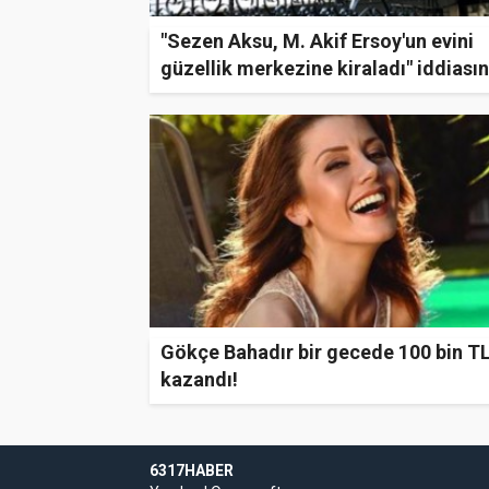
"Sezen Aksu, M. Akif Ersoy'un evini
güzellik merkezine kiraladı" iddiasın
ardındaki gerçek çok başka çıktı
Gökçe Bahadır bir gecede 100 bin T
kazandı!
6317HABER