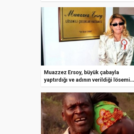
Muazzez Ersoy, büyük çabayla
yaptırdığı ve adının verildiği lösemi
hastanesinin isminin değiştirilmesin
sitem etti