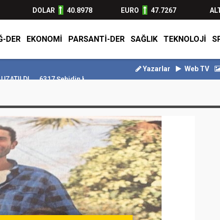
DOLAR
40.8978
EURO
47.7267
AL
Ğ-DER
EKONOMİ
PARSANTİ-DER
SAĞLIK
TEKNOLOJİ
S
Hüner Coşkuner'in vefatının ardından abla Sabiha Coşkuner, sanatçının 30 yıl önce hazırladığı gerçek vasiyetini açıkladı. Coşkuner, kardeşinin vasiyetinin 'küpeleriyle gömülmek' olduğu iddialarını yal
Yazarlar
Web TV
317 Şehidin Kanıyla Yazılan Destan
Motorine 2 lira 44 kuruş indiri
l önce hazırladığı gerçek
Yıl
şey