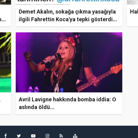
Demet Akalın, sokağa çıkma yasağıyla
Hal
ın
ilgili Fahrettin Koca'ya tepki gösterdiği
paylaşımını sildi
L
Avril Lavigne hakkında bomba iddia: O
aslında öldü...