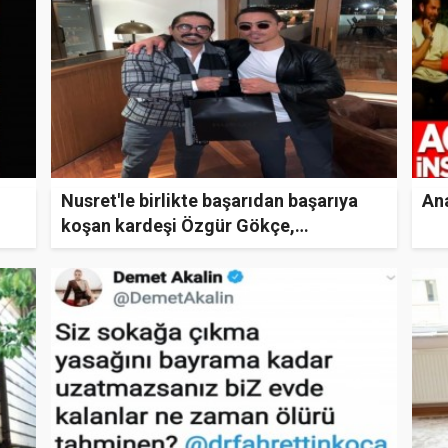
Nusret'le birlikte başarıdan başarıya
Ana
koşan kardeşi Özgür Gökçe,
ı
suskunluğunu bozdu