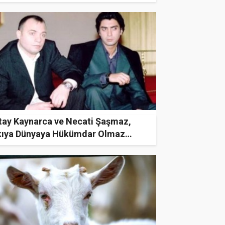
hi yaptıramaz
tay Kaynarca ve Necati Şaşmaz,
kıya Dünyaya Hükümdar Olmaz
isinde yeniden bir araya gelecek