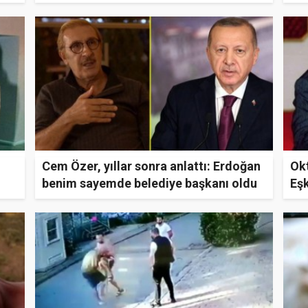
da
Cem Özer, yıllar sonra anlattı: Erdoğan
Ok
benim sayemde belediye başkanı oldu
Eş
e
diz