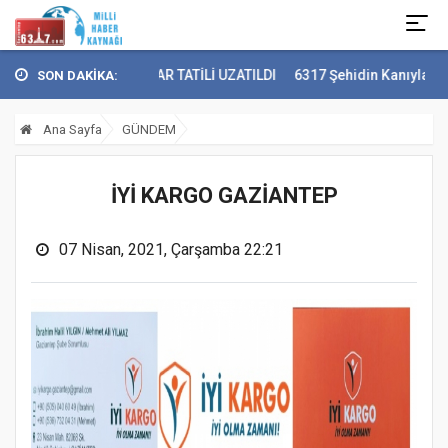
ZİANTEP'TE KAR TATİLİ UZATILDI
6317 Şehidin Kanıyla Yazılan Dest
SON DAKİKA:
Ana Sayfa
GÜNDEM
İYİ KARGO GAZİANTEP
07 Nisan, 2021, Çarşamba 22:21