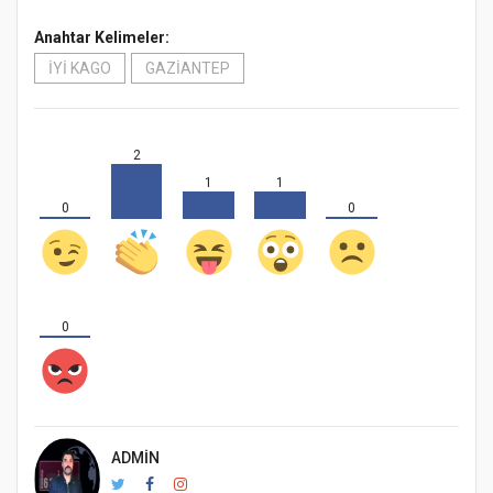
Anahtar Kelimeler:
İYİ KAGO
GAZİANTEP
2
1
1
0
0
0
ADMIN