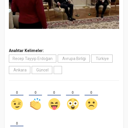
Anahtar Kelimeler:
Recep Tayyip Erdoğan
Avrupa Birliği
Türkiye
Ankara
Güncel
0
0
0
0
0
0