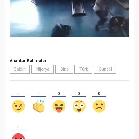
Anahtar Kelimeler:
Saldırı
Nijerya
Gine
Türk
Güncel
0
0
0
0
0
0