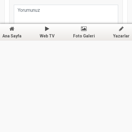
Ana Sayfa
Web TV
Foto Galeri
Yazarlar
YORUMU GÖNDER
Gaz
"İKİ NESİL"
Der