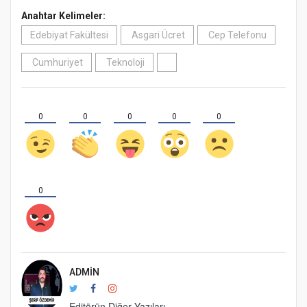
Anahtar Kelimeler:
Edebiyat Fakültesi
Asgari Ücret
Cep Telefonu
Cumhuriyet
Teknoloji
0
0
0
0
0
0
ADMIN
Editörün Diğer Yazıları