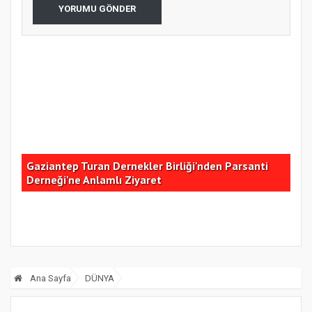
YORUMU GÖNDER
Gaziantep Turan Dernekler Birliği'nden Parsanti
Tür
Derneği'ne Anlamlı Ziyaret
Gel
Ana Sayfa
DÜNYA