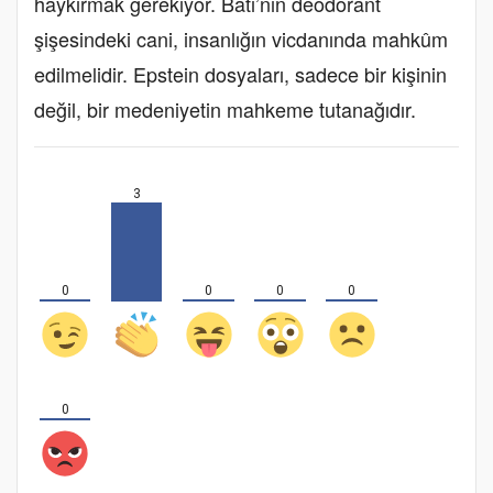
haykırmak gerekiyor. Batı’nın deodorant
şişesindeki cani, insanlığın vicdanında mahkûm
edilmelidir. Epstein dosyaları, sadece bir kişinin
değil, bir medeniyetin mahkeme tutanağıdır.
3
0
0
0
0
0