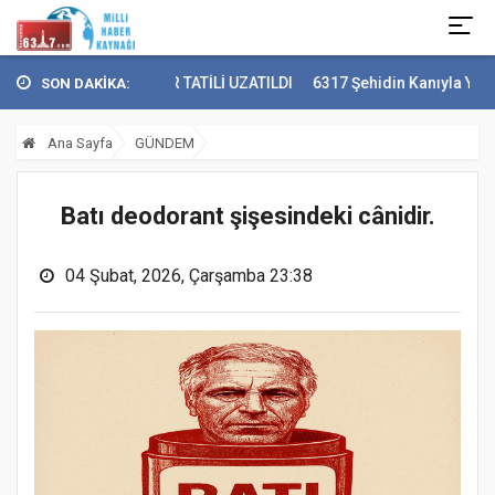
AZİANTEP'TE KAR TATİLİ UZATILDI
6317 Şehidin Kanıyla Yazılan Des
SON DAKİKA:
Ana Sayfa
GÜNDEM
Batı deodorant şişesindeki cânidir.
04 Şubat, 2026, Çarşamba 23:38