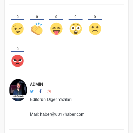
0
0
0
0
0
0
ADMIN
Editörün Diğer Yazıları
Mail: haber@6317haber.com