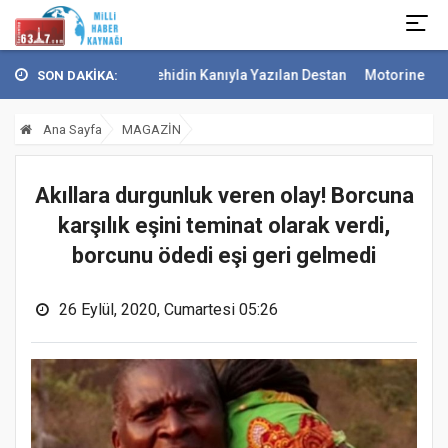
6317 Şehidin Kanıyla Yazılan Destan
Motorine 2 lira 44 kuruş indir
SON DAKİKA:
Ana Sayfa
MAGAZİN
Akıllara durgunluk veren olay! Borcuna
karşılık eşini teminat olarak verdi,
borcunu ödedi eşi geri gelmedi
26 Eylül, 2020, Cumartesi 05:26