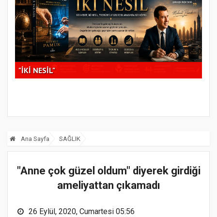
Gaz
"İKİ NESİL"
Der
Ana Sayfa
SAĞLIK
"Anne çok güzel oldum" diyerek girdiği
ameliyattan çıkamadı
26 Eylül, 2020, Cumartesi 05:56