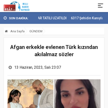
GAZİANTEP'TE KAR TATİLİ UZATILDI
6317 Şehidin Kanıyla Yazılan 
SON DAKİKA:
Ana Sayfa
GÜNDEM
Afgan erkekle evlenen Türk kızından
akılalmaz sözler
13 Haziran, 2023, Salı 23:07