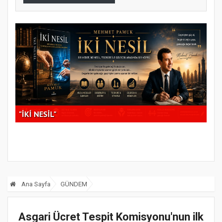
Gaziantep Turan Dernekler Birliği'nden Parsanti
Tür
Derneği'ne Anlamlı Ziyaret
Gel
Ana Sayfa
GÜNDEM
Asgari Ücret Tespit Komisyonu'nun ilk