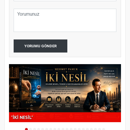
YORUMU GÖNDER
Gaz
"İKİ NESİL"
Der