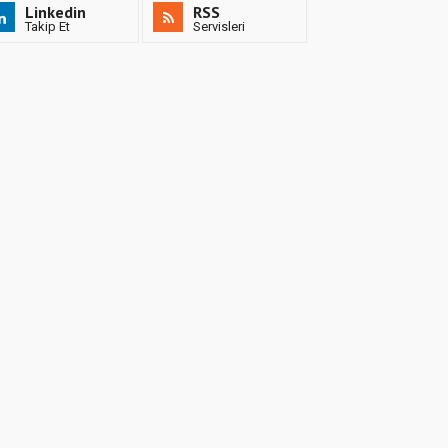
Linkedin
RSS
Takip Et
Servisleri
Kemal TÜRK
KELİMENİN GÜCÜ
Mustafa ÖZTEKİN
RABBİN VAR
Nermin EKER
Başöğretmenim Atatürk
Mehmet ÖZTÜRK
KONEF EĞİTİM
KURUMLARI 24 KASIM
ÖĞRETMENLER GÜNÜ