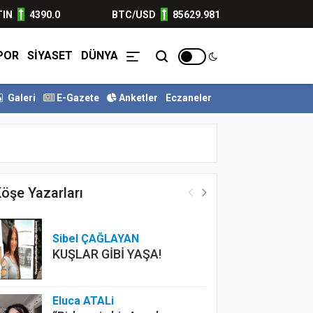
TIN
4390.0
BTC/USD
85629.981
POR
SİYASET
DÜNYA
Galeri
E-Gazete
Anketler
Eczaneler
uş indirim geliyor
Gaziantep’in Direniş Ruhu ve Cumhuriyet’in 10...
Firmalar
İlanlar
öşe Yazarları
Sibel ÇAĞLAYAN
KUŞLAR GİBİ YAŞA!
Eluca ATALi