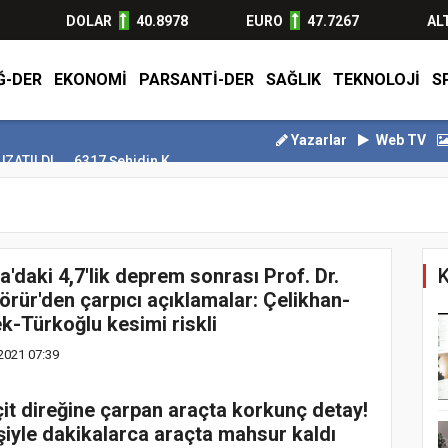
DOLAR
40.8978
EURO
47.7267
AL
Ğ-DER
EKONOMİ
PARSANTİ-DER
SAĞLIK
TEKNOLOJİ
S
Yazarlar
Web TV
TILDI
6317 Şehidin Kanıyla Yazılan Destan
Motorine 2 lira 44 kur
a'daki 4,7'lik deprem sonrası Prof. Dr.
K
örür'den çarpıcı açıklamalar: Çelikhan-
k-Türkoğlu kesimi riskli
2021 07:39
it direğine çarpan araçta korkunç detay!
şiyle dakikalarca araçta mahsur kaldı