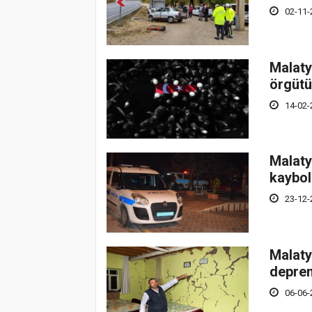
02-11-
Malatya
örgütün
14-02-
Malaty
kaybo
23-12-
Malaty
deprem
06-06-