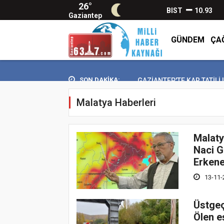
26°
BIST
10.93
Gaziantep
GÜNDEM
ÇA
SON DAKİKA:
GAZİANTEP'TE KAR TATİLİ UZA
Malatya Haberleri
Malaty
Naci G
Erkene
13-11-
Üstgeç
Ölen e