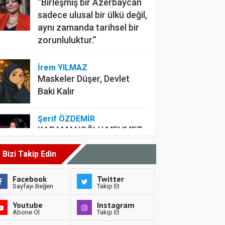
“Birleşmiş bir Azerbaycan
sadece ulusal bir ülkü değil,
aynı zamanda tarihsel bir
zorunluluktur.”
İrem YILMAZ
Maskeler Düşer, Devlet
Baki Kalır
Şerif ÖZDEMİR
KARAMANOĞLU MEHMET
BEY’DEN BUGÜNE:
Bizi Takip Edin
TÜRKÇENIN BÜYÜK
YÜRÜYÜŞÜ
Facebook
Twitter
Sayfayı Beğen
Takip Et
Mehmet BAYCAN
Youtube
Instagram
MÜSLÜMANLARIN
Abone Ol
Takip Et
KIYAMETİ