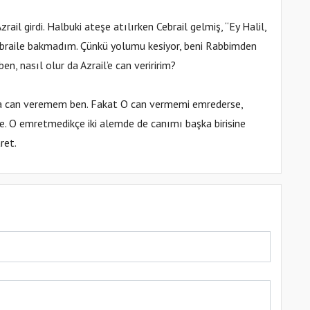
l girdi. Halbuki ateşe atılırken Cebrail gelmiş, “Ey Halil,
Cebraile bakmadım. Çünkü yolumu kesiyor, beni Rabbimden
n, nasıl olur da Azrail’e can veriririm?
kça can veremem ben. Fakat O can vermemi emrederse,
e. O emretmedikçe iki alemde de canımı başka birisine
ret.