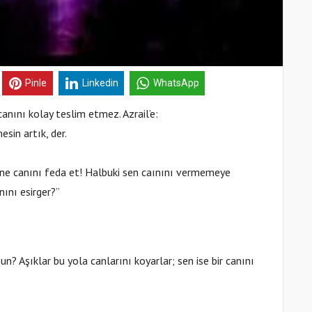
Pinle
Linkedin
WhatsApp
anını kolay teslim etmez. Azrail’e:
esin artık, der.
iline canını feda et! Halbuki sen caınını vermemeye
ını esirger?”
n? Aşıklar bu yola canlarını koyarlar; sen ise bir canını