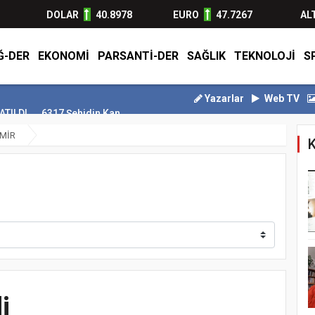
DOLAR
40.8978
EURO
47.7267
AL
Ğ-DER
EKONOMİ
PARSANTİ-DER
SAĞLIK
TEKNOLOJİ
S
Yazarlar
Web TV
I
6317 Şehidin Kanıyla Yazılan Destan
Motorine 2 lira 44 kuruş i
EMİR
K
i