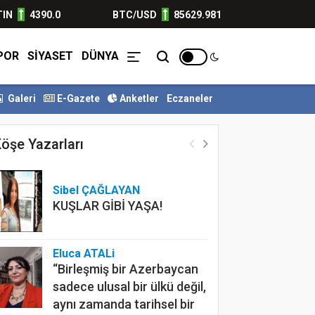
TIN
4390.0
BTC/USD
85629.981
POR
SİYASET
DÜNYA
Galeri
E-Gazete
Anketler
Eczaneler
ndirim geliyor
Gaziantep’in Direniş Ruhu ve Cumhuriyet’in 10...
Sİ
Firmalar
İlanlar
öşe Yazarları
Sibel ÇAĞLAYAN
KUŞLAR GİBİ YAŞA!
Eluca ATALi
“Birleşmiş bir Azerbaycan
sadece ulusal bir ülkü değil,
aynı zamanda tarihsel bir