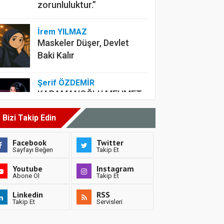
zorunluluktur.”
İrem YILMAZ
Maskeler Düşer, Devlet
Baki Kalır
Şerif ÖZDEMİR
KARAMANOĞLU MEHMET
BEY’DEN BUGÜNE:
Bizi Takip Edin
TÜRKÇENIN BÜYÜK
YÜRÜYÜŞÜ
Facebook
Twitter
Sayfayı Beğen
Takip Et
Mehmet BAYCAN
Youtube
Instagram
MÜSLÜMANLARIN
Abone Ol
Takip Et
KIYAMETİ
Linkedin
RSS
Takip Et
Servisleri
Kemal TÜRK