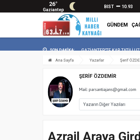
26°
BIST
10.93
Gaziantep
GÜNDEM
ÇA
SON DAKİKA:
GAZİANTEP'TE KAR TATİLİ UZATILD
Ana Sayfa
Yazarlar
Şerif ÖZD
ŞERIF ÖZDEMİR
Mail: parsantiajans@gmail.com
Azrail Araya Gird