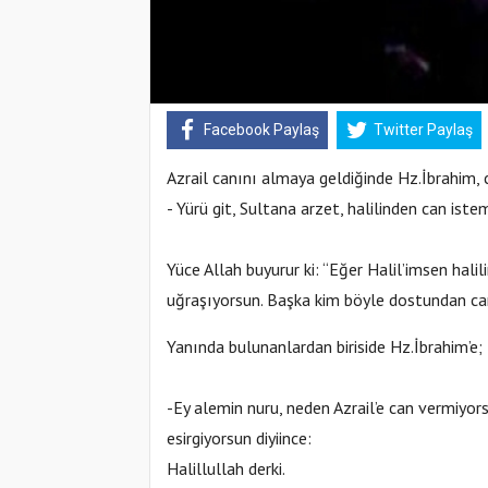
Facebook Paylaş
Twitter Paylaş
Azrail canını almaya geldiğinde Hz.İbrahim, c
- Yürü git, Sultana arzet, halilinden can istem
Yüce Allah buyurur ki: “Eğer Halil’imsen hal
uğraşıyorsun. Başka kim böyle dostundan can
Yanında bulunanlardan biriside Hz.İbrahim’e;
-Ey alemin nuru, neden Azrail’e can vermiyorsu
esirgiyorsun diyiince:
Halillullah derki.