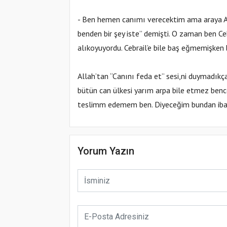
- Ben hemen canımı verecektim ama araya Azrai
benden bir şey iste” demişti. O zaman ben 
alıkoyuyordu. Cebrail’e bile baş eğmemişken be
Allah’tan “Canını feda et” sesi,ni duymadı
bütün can ülkesi yarım arpa bile etmez benc
teslimm edemem ben. Diyeceğim bundan iba
Yorum Yazın